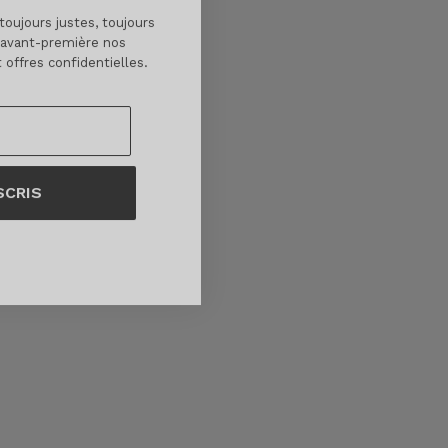
 toujours justes, toujours
 avant-première nos
 off
res confidentielles.
SCRIS