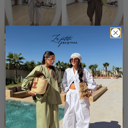
Ensemble BILI taupe
Ensemble BILI marron
59,95€
59,95€
37% De réduction