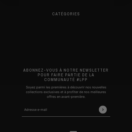
CATÉGORIES
ACCUEIL
« BACK IN MARRAKECH »
DROP « Escapade à Marrakech »
NOS PRODUITS
PROMOTIONS
ABONNEZ-VOUS À NOTRE NEWSLETTER
POUR FAIRE PARTIE DE LA
COMMUNAUTÉ #LPP
Soyez parmi les premières à découvrir nos nouvelles
collections exclusives et à profiter de nos meilleures
offres en avant-première.
Adresse e-mail
Ce site est protégé par hCaptcha, et la
Politique de confidentialité
et l