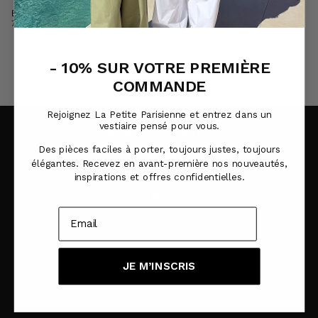
Ensemble JAM kaki
Ensemble henry rouge
79,95€
79,95€
49,95€
- 10% SUR VOTRE PREMIÈRE
1 de 3
COMMANDE
Rejoignez La Petite Parisienne et entrez dans un
vestiaire pensé pour vous.
2024 © LA PETITE PARISIENNE
Des pièces faciles à porter, toujours justes, toujours
élégantes. Recevez en avant-première nos nouveautés,
inspirations et offres confidentielles.
INFORMATIONS
CONTACT
RETOURS & ÉCHANGES
FAQ
JE M’INSCRIS
MENTIONS LÉGALES
CGV
CONFIDENTIALITÉ